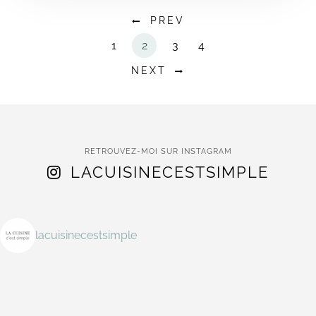
PREV
1
2
3
4
NEXT
RETROUVEZ-MOI SUR INSTAGRAM
LACUISINECESTSIMPLE
lacuisinecestsimple