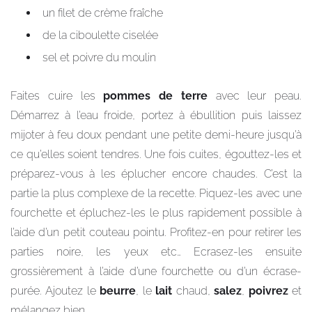
un filet de crème fraîche
de la ciboulette ciselée
sel et poivre du moulin
Faites cuire les
pommes de terre
avec leur peau.
Démarrez à l’eau froide, portez à ébullition puis laissez
mijoter à feu doux pendant une petite demi-heure jusqu’à
ce qu’elles soient tendres. Une fois cuites, égouttez-les et
préparez-vous à les éplucher encore chaudes. C’est la
partie la plus complexe de la recette. Piquez-les avec une
fourchette et épluchez-les le plus rapidement possible à
l’aide d’un petit couteau pointu. Profitez-en pour retirer les
parties noire, les yeux etc… Ecrasez-les ensuite
grossièrement à l’aide d’une fourchette ou d’un écrase-
purée. Ajoutez le
beurre
, le
lait
chaud,
salez
,
poivrez
et
mélangez bien.