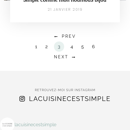
21 JANVIER 2019
PREV
1
2
3
4
5
6
NEXT
RETROUVEZ-MOI SUR INSTAGRAM
LACUISINECESTSIMPLE
lacuisinecestsimple