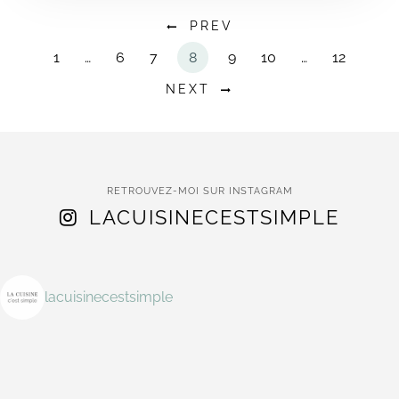
PREV
1
…
6
7
8
9
10
…
12
NEXT
RETROUVEZ-MOI SUR INSTAGRAM
LACUISINECESTSIMPLE
lacuisinecestsimple