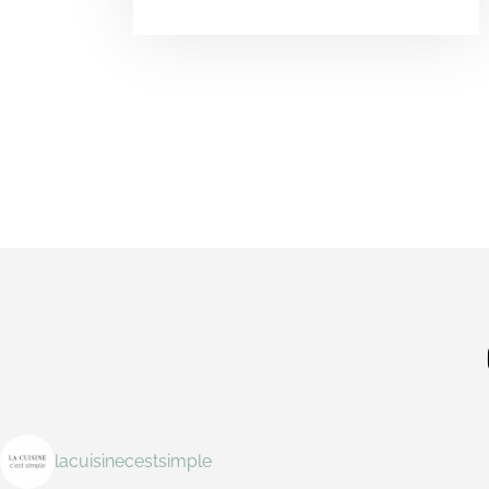
lacuisinecestsimple