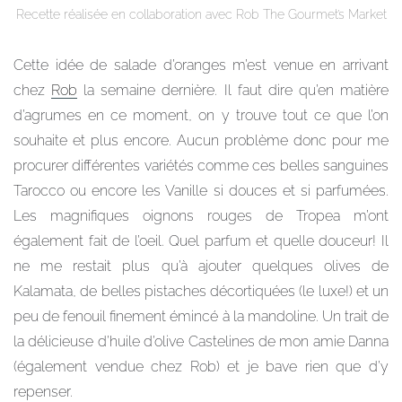
Recette réalisée en collaboration avec Rob The Gourmet’s Market
Cette idée de salade d’oranges m’est venue en arrivant
chez
Rob
la semaine dernière. Il faut dire qu’en matière
d’agrumes en ce moment, on y trouve tout ce que l’on
souhaite et plus encore. Aucun problème donc pour me
procurer différentes variétés comme ces belles sanguines
Tarocco ou encore les Vanille si douces et si parfumées.
Les magnifiques oignons rouges de Tropea m’ont
également fait de l’oeil. Quel parfum et quelle douceur! Il
ne me restait plus qu’à ajouter quelques olives de
Kalamata, de belles pistaches décortiquées (le luxe!) et un
peu de fenouil finement émincé à la mandoline. Un trait de
la délicieuse d’huile d’olive Castelines de mon amie Danna
(également vendue chez Rob) et je bave rien que d’y
repenser.