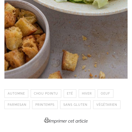
AUTOMNE
CHOU POINTU
ETÉ
HIVER
OEUF
PARMESAN
PRINTEMPS
SANS GLUTEN
VÉGÉTARIEN
Imprimer cet article