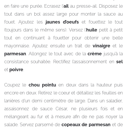
en faire une purée. Ecrasez l’
ail
au presse-ail. Disposez le
tout dans un bol assez large pour monter la sauce au
fouet. Ajoutez les
jaunes d’oeufs
et fouettez le tout
(toujours dans le même sens). Versez l’
huile
petit à petit
tout en continuant à fouetter pour obtenir une belle
mayonnaise. Ajoutez ensuite un trait de
vinaigre
et le
parmesan
. Allongez le tout avec de la
crème
jusqu’à la
consistance souhaitée. Rectifiez l’assaisonnement en
sel
et
poivre
.
Coupez le
chou pointu
en deux dans la hauteur puis
encore en deux. Retirez le coeur et détaillez les feuilles en
lanières d’un demi centimètre de large. Dans un saladier,
assaisonnez de sauce César, ne plusieurs fois et en
mélangeant au fur et à mesure afin de ne pas noyer la
salade. Servez parsemé de
copeaux de parmesan
et de