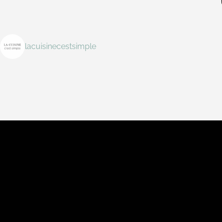
lacuisinecestsimple