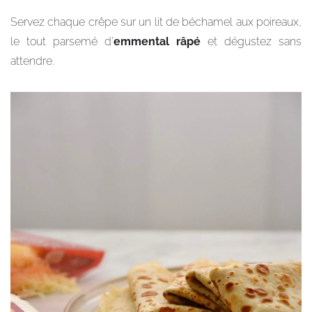
Servez chaque crêpe sur un lit de béchamel aux poireaux,
le tout parsemé d’
emmental râpé
et dégustez sans
attendre.