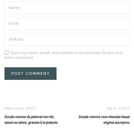
Save my name, email, and website in this browser for the next
time I comment.
PREVIOUS POST
NEXT POST
Simple comme du potimarron rôti,
Simple comme mon chocolat chaud
yaourt au tahini, granola à la pistache
végétal aux épices