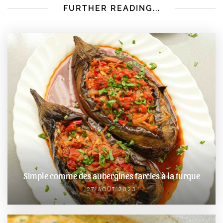
FURTHER READING...
Simple comme des aubergines farcies à la turque
27 AOÛT 2023