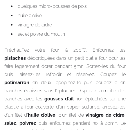
quelques micro-pousses de pois
huile d’olive
vinaigre de cidre
sel et poivre du moulin
Préchauffez votre four à 200°C. Enfournez les
pistaches
décortiquées dans un petit plat à four pour les
faire légèrement dorer pendant 5mn. Sortez-les du four
puis laissez-les refroidir et réservez. Coupez le
potimarron
en deux, épépinez-le puis coupez-le en
tranches épaisses sans l’éplucher. Disposez la moitié des
tranches avec les
gousses d’ail
non épluchées sur une
plaque à four couverte d’un papier sulfurisé, arrosez-les
d’un filet d’
huile d’olive
, d’un filet de
vinaigre de cidre
,
salez
,
poivrez
puis enfournez pendant 30 à 40mn. Le