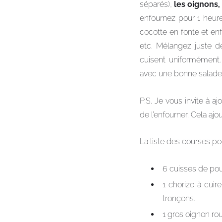
séparés),
les oignons,
enfournez pour 1 heure
cocotte en fonte et en
etc. Mélangez juste 
cuisent uniformément
avec une bonne salade 
P.S. Je vous invite à a
de l’enfourner. Cela ajo
La liste des courses po
6 cuisses de poul
1 chorizo à cui
tronçons.
1 gros oignon r