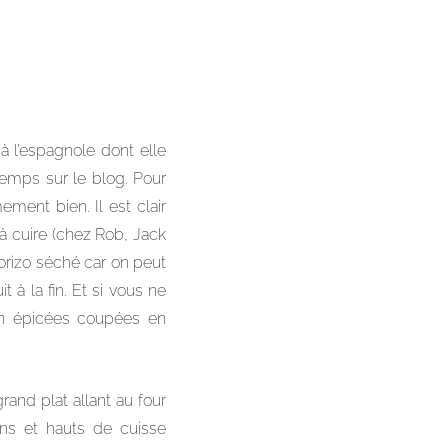
à l’espagnole dont elle
gtemps sur le blog. Pour
ement bien. Il est clair
 à cuire (chez Rob, Jack
orizo séché car on peut
t à la fin. Et si vous ne
en épicées coupées en
grand plat allant au four
ons et hauts de cuisse