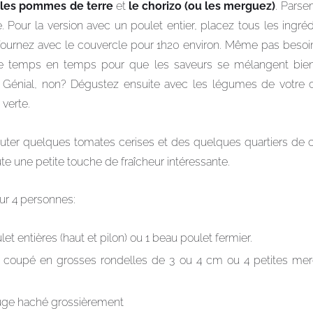
les pommes de terre
et
le chorizo (ou les merguez)
. Pars
.
Pour la version avec un poulet entier, placez tous les ingr
fournez avec le couvercle pour 1h20 environ. Même pas besoin d
de temps en temps pour que les saveurs se mélangent bie
. Génial, non? Dégustez ensuite avec les légumes de votre
verte.
jouter quelques tomates cerises et des quelques quartiers de c
ute une petite touche de fraîcheur intéressante.
ur 4 personnes:
et entières (haut et pilon) ou 1 beau poulet fermier.
re coupé en grosses rondelles de 3 ou 4 cm ou 4 petites m
ouge haché grossièrement