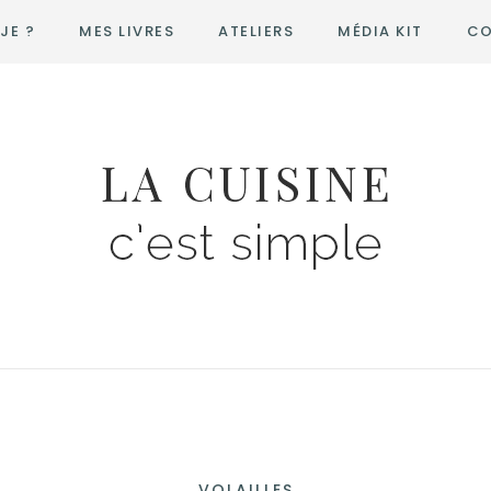
JE ?
MES LIVRES
ATELIERS
MÉDIA KIT
CO
VOLAILLES