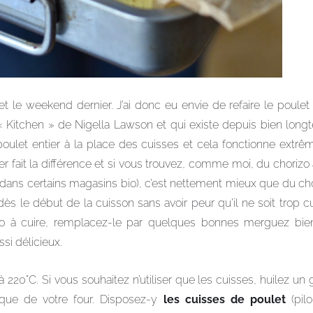
t le weekend dernier. J’ai donc eu envie de refaire le poulet 
re « Kitchen » de Nigella Lawson et qui existe depuis bien lon
n poulet entier à la place des cuisses et cela fonctionne extrêm
r fait la différence et si vous trouvez, comme moi, du chorizo
 dans certains magasins bio), c’est nettement mieux que du ch
ès le début de la cuisson sans avoir peur qu’il ne soit trop cui
zo à cuire, remplacez-le par quelques bonnes merguez bi
si délicieux.
 220°C. Si vous souhaitez n’utiliser que les cuisses, huilez un 
aque de votre four. Disposez-y
les
cuisses de poulet
(pil