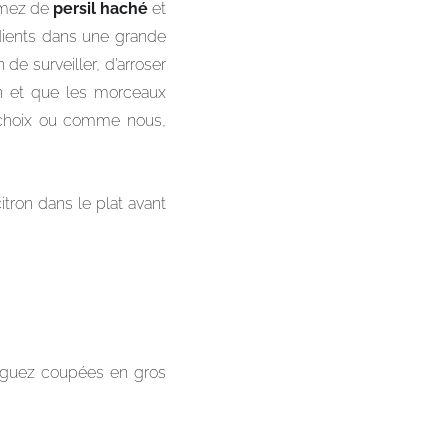
emez de
persil haché
et
édients dans une grande
e surveiller, d’arroser
n et que les morceaux
 choix ou comme nous,
itron dans le plat avant
erguez coupées en gros