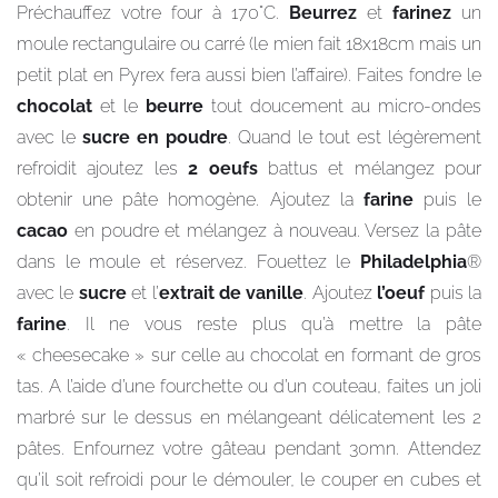
Préchauffez votre four à 170°C.
Beurrez
et
farinez
un
moule rectangulaire ou carré (le mien fait 18x18cm mais un
petit plat en Pyrex fera aussi bien l’affaire). Faites fondre le
chocolat
et le
beurre
tout doucement au micro-ondes
avec le
sucre en poudre
. Quand le tout est légèrement
refroidit ajoutez les
2
oeufs
battus et mélangez pour
obtenir une pâte homogène. Ajoutez la
farine
puis le
cacao
en poudre et mélangez à nouveau. Versez la pâte
dans le moule et réservez. Fouettez le
Philadelphia
®
avec le
sucre
et l’
extrait de vanille
. Ajoutez
l’oeuf
puis la
farine
. Il ne vous reste plus qu’à mettre la pâte
« cheesecake » sur celle au chocolat en formant de gros
tas. A l’aide d’une fourchette ou d’un couteau, faites un joli
marbré sur le dessus en mélangeant délicatement les 2
pâtes. Enfournez votre gâteau pendant 30mn. Attendez
qu’il soit refroidi pour le démouler, le couper en cubes et