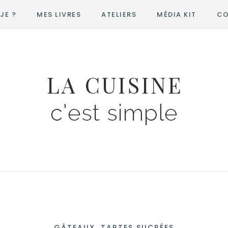
JE ?
MES LIVRES
ATELIERS
MÉDIA KIT
CO
GÂTEAUX, TARTES SUCRÉES