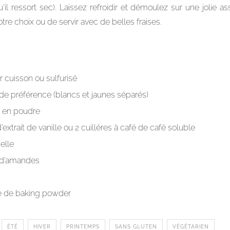
qu’il ressort sec). Laissez refroidir et démoulez sur une jolie a
re choix ou de servir avec de belles fraises.
er cuisson ou sulfurisé
 de préférence (blancs et jaunes séparés)
e en poudre
d’extrait de vanille ou 2 cuillères à café de café soluble
elle
 d’amandes
pe de baking powder
ÉTÉ
HIVER
PRINTEMPS
SANS GLUTEN
VÉGÉTARIEN