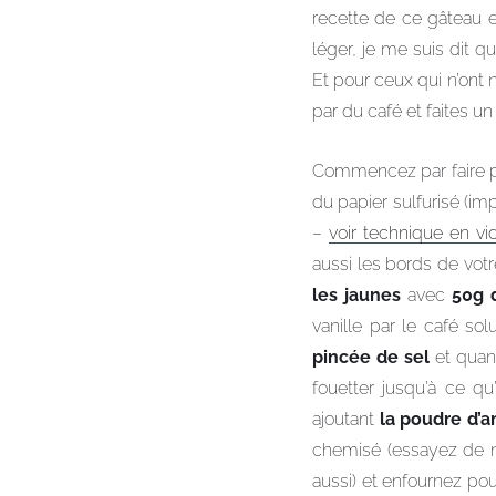
recette de ce gâteau e
léger, je me suis dit qu
Et pour ceux qui n’ont n
par du café et faites un 
Commencez par faire p
du papier sulfurisé (i
–
voir technique en vi
aussi les bords de votr
les jaunes
avec
50g d
vanille par le café so
pincée de sel
et quan
fouetter jusqu’à ce q
ajoutant
la poudre d’
chemisé (essayez de n
aussi) et enfournez pou