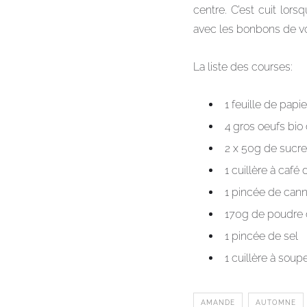
centre. C’est cuit lors
avec les bonbons de vot
La liste des courses:
1 feuille de papi
4 gros oeufs bio
2 x 50g de sucr
1 cuillère à café 
1 pincée de cann
170g de poudre
1 pincée de sel
1 cuillère à sou
AMANDE
AUTOMNE