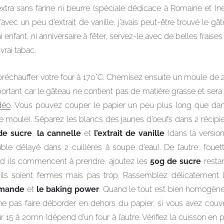
xtra sans farine ni beurre (spéciale dédicace à Romaine et In
’avec un peu d’extrait de vanille, j’avais peut-être trouvé le gât
i enfant, ni anniversaire à fêter, servez-le avec de belles fraise
vrai tabac.
réchauffer votre four à 170°C. Chemisez ensuite un moule de
mportant car le gâteau ne contient pas de matière grasse et ser
déo
. Vous pouvez couper le papier un peu plus long que dans
e moule). Séparez les blancs des jaunes d’oeufs dans 2 récipie
e sucre
,
la cannelle
et
l’extrait de vanille
(dans la versio
luble délayé dans 2 cuillères à soupe d’eau). De l’autre, foue
d ils commencent à prendre, ajoutez les
50g de sucre
restan
u’ils soient fermes mais pas trop. Rassemblez délicatemen
amande
et
le baking power
. Quand le tout est bien homogène
e pas faire déborder en dehors du papier, si vous avez couv
r 15 à 20mn (dépend d’un four à l’autre. Vérifiez la cuisson en