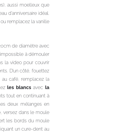
es), aussi moelleux que
eau d’anniversaire idéal.
s ou remplacez la vanille
 20cm de diamètre avec
a impossible à démouler
 la video pour couvrir
nts. D’un côté, fouettez
n au café, remplacez la
ttez
les blancs
avec
la
ts tout en continuant à
t les deux mélanges en
, versez dans le moule
ert les bords du moule
 piquant un cure-dent au