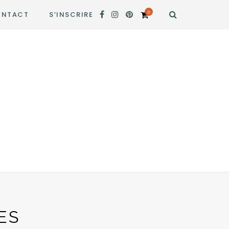
0
NTACT
S’INSCRIRE
ES