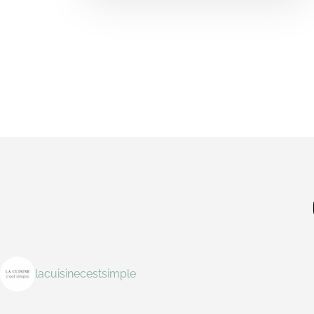
lacuisinecestsimple