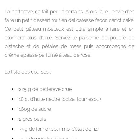
La betterave, ça fait peur à certains. Alors j’ai eu envie d’en
faire un petit dessert tout en délicatesse façon carrot cake.
Ce petit gâteau moelleux est ultra simple à faire et en
étonnera plus d’un.e. Servez-le parsemé de poudre de
pistache et de pétales de roses puis accompagné de
crème épaisse parfumé à l’eau de rose.
La liste des courses :
225 g de betterave crue
18 cl d’huile neutre (colza, tournesol…)
160g de sucre
2 gros oeufs
75g de farine (pour moi c’était de riz)
75g de poudre d’amande