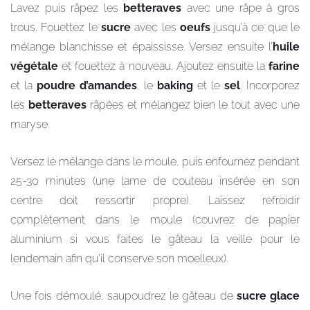
Lavez puis râpez les
betteraves
avec une râpe à gros
trous. Fouettez le
sucre
avec les
oeufs
jusqu’à ce que le
mélange blanchisse et épaississe. Versez ensuite l’
huile
végétale
et fouettez à nouveau. Ajoutez ensuite la
farine
et la
poudre d’amandes
, le
baking
et le
sel
. Incorporez
les
betteraves
râpées et mélangez bien le tout avec une
maryse.
Versez le mélange dans le moule, puis enfournez pendant
25-30 minutes (une lame de couteau insérée en son
centre doit ressortir propre). Laissez refroidir
complètement dans le moule (couvrez de papier
aluminium si vous faites le gâteau la veille pour le
lendemain afin qu’il conserve son moelleux).
Une fois démoulé, saupoudrez le gâteau de
sucre glace