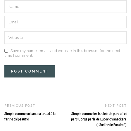
Save my name, email, and website in this browser for the next
time I comment.
PREVIOUS POST
NEXT POST
Simple comme un banana bread à la
Simple comme les boulets de porc ail et
farine d'épeautre
persil, orge perlé de Ludovic Vanackere
(L'Atelier de Bossimé)