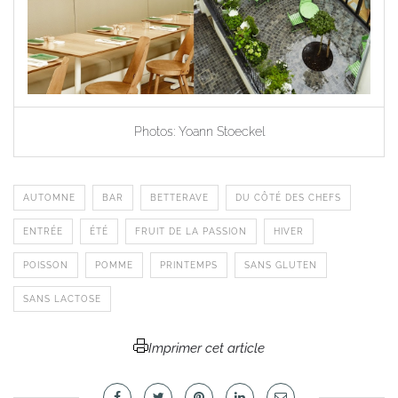
Photos: Yoann Stoeckel
AUTOMNE
BAR
BETTERAVE
DU CÔTÉ DES CHEFS
ENTRÉE
ÉTÉ
FRUIT DE LA PASSION
HIVER
POISSON
POMME
PRINTEMPS
SANS GLUTEN
SANS LACTOSE
Imprimer cet article