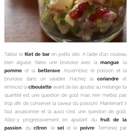
Taillez le
filet de bar
en petits dés. A l’aide d’un couteau
bien aiguisé, faites une brunoise avec la
mangue
, la
pomme
et la
betterave
. Assemblez le poisson et la
brunoise dans un saladier. Hachez la
coriandre
et
émincez la
ciboulette
avant de les ajoutez au mélange (la
quantité est une question de goût mais n’en mettez pas
trop afin de conserver la saveur du poisson). Maintenant il
faut assaisonner et là aussi c’est une question de goût.
Allez-y progressivement en ajoutant du
fruit de la
passion
, du
citron
, le
sel
et le
poivre
. Terminez par