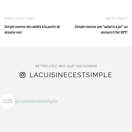
PREVIOUS POST
NEXT POST
Simple comme des sablés à la purée de
Simple comme une "salad in a jar" au
sésame noir
secours il fait 30°C!
RETROUVEZ-MOI SUR INSTAGRAM
LACUISINECESTSIMPLE
lacuisinecestsimple