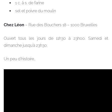
1 c. à s. de farine
sel et poivre du moulin
Chez Léon
– Rue des Bouchers 18 – 1000 Bruxelles
Ouvert tous les jours de 11h30 à 23h00. Samedi et
dimanche jusqu’à 23h30.
Un peu d’histoire…