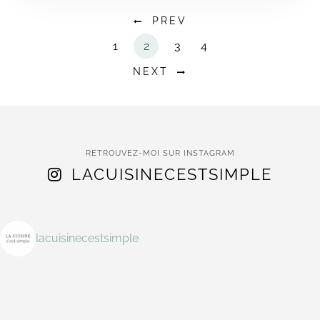
PREV
1
2
3
4
NEXT
RETROUVEZ-MOI SUR INSTAGRAM
LACUISINECESTSIMPLE
lacuisinecestsimple