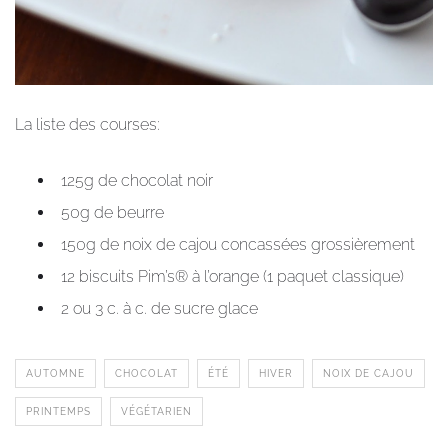
La liste des courses:
125g de chocolat noir
50g de beurre
150g de noix de cajou concassées grossièrement
12 biscuits Pim’s® à l’orange (1 paquet classique)
2 ou 3 c. à c. de sucre glace
AUTOMNE
CHOCOLAT
ÉTÉ
HIVER
NOIX DE CAJOU
PRINTEMPS
VÉGÉTARIEN