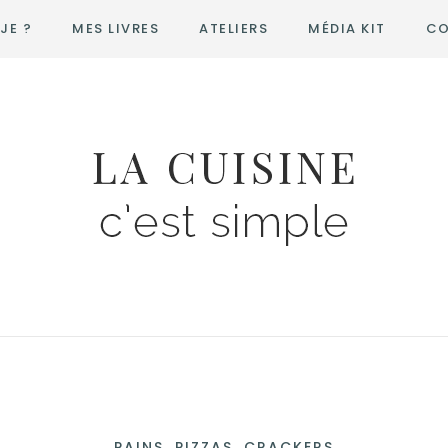
JE ?
MES LIVRES
ATELIERS
MÉDIA KIT
CO
PAINS, PIZZAS, CRACKERS