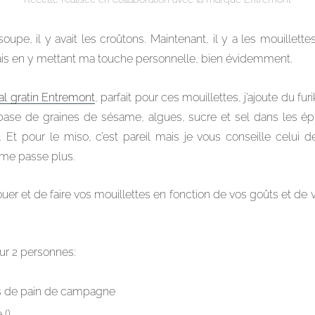
pe, il y avait les croûtons. Maintenant, il y a les mouillette
mais en y mettant ma touche personnelle, bien évidemment.
l gratin Entremont
, parfait pour ces mouillettes, j’ajoute du fu
base de graines de sésame, algues, sucre et sel dans les épi
 Et pour le miso, c’est pareil mais je vous conseille celui 
 me passe plus.
uer et de faire vos mouillettes en fonction de vos goûts et de 
ur 2 personnes:
es de pain de campagne
 ()