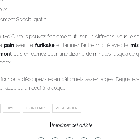
oux
emont Spécial gratin
à 180°C. Vous pouvez également utiliser un Airfryer si vous le s
de
pain
avec le
furikake
et tartinez l’autre moitié avec le
mis
emont
puis enfournez pour une dizaine de minutes jusqu’à ce q
orer.
u four puis découpez-les en bâtonnets assez larges. Déguste
chaude ou un oeuf à la coque.
HIVER
PRINTEMPS
VÉGÉTARIEN
Imprimer cet article