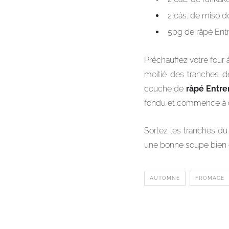
2 càs. de miso d
50g de râpé Entr
Préchauffez votre four 
moitié des tranches 
couche de
râpé Entr
fondu et commence à d
Sortez les tranches d
une bonne soupe bien 
AUTOMNE
FROMAGE