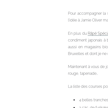
Pour accompagner la sou
l’idée à Jamie Oliver 
En plus du
Râpé Spécia
condiment japonais à 
aussi en magasins bio.
Bruxelles et dont je ne
Maintenant à vous de jo
rouge, tapenade…
La liste des courses po
4 belles tranch
2 càc. de furikake