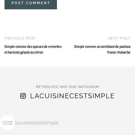
PREVIOUS POST
NEXT POST
Simple comme des queues de crevettes
Simple comme un semblant de pavlova
et haricots géants au citron
fraise rhubarbe
RETROUVEZ-MOI SUR INSTAGRAM
LACUISINECESTSIMPLE
lacuisinecestsimple