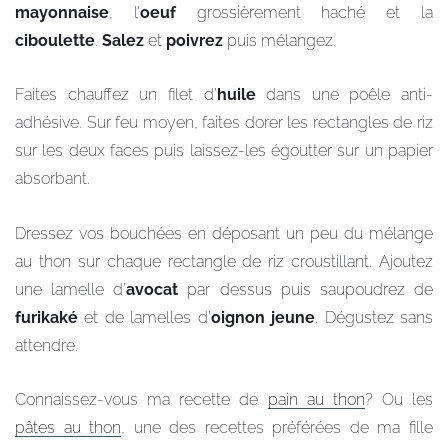
mayonnaise
, l’
oeuf
grossièrement haché et la
ciboulette
.
Salez
et
poivrez
puis mélangez.
Faites chauffez un filet d’
huile
dans une poêle anti-
adhésive. Sur feu moyen, faites dorer les rectangles de riz
sur les deux faces puis laissez-les égoutter sur un papier
absorbant.
Dressez vos bouchées en déposant un peu du mélange
au thon sur chaque rectangle de riz croustillant. Ajoutez
une lamelle d’
avocat
par dessus puis saupoudrez de
furikaké
et de lamelles d’
oignon jeune
. Dégustez sans
attendre.
Connaissez-vous ma recette de
pain au thon
? Ou les
pâtes au thon
, une des recettes préférées de ma fille