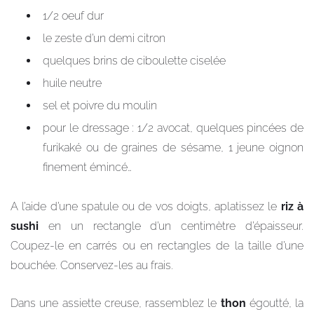
1/2 oeuf dur
le zeste d’un demi citron
quelques brins de ciboulette ciselée
huile neutre
sel et poivre du moulin
pour le dressage : 1/2 avocat, quelques pincées de
furikaké ou de graines de sésame, 1 jeune oignon
finement émincé…
A l’aide d’une spatule ou de vos doigts, aplatissez le
riz à
sushi
en un rectangle d’un centimètre d’épaisseur.
Coupez-le en carrés ou en rectangles de la taille d’une
bouchée. Conservez-les au frais.
Dans une assiette creuse, rassemblez le
thon
égoutté, la