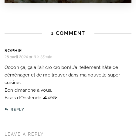
1 COMMENT
SOPHIE
28 avril 2024 at 11 h 35 min
Ooooh ça, ça a l’air cro cro bon! J’ai tellement hâte de
déménager et de me trouver dans ma nouvelle super
cuisine…
Bon dimanche à vous,
Bises d’Oostende 🌊🦐🐟
REPLY
LEAVE A REPLY