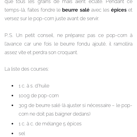
que tous les grains de maïs aient éclaté. Pendant ce
temps-là, faites fondre le
beurre salé
avec les
épices
et
versez sur le pop-corn juste avant de servir.
P..S. Un petit conseil, ne préparez pas ce pop-corn à
l’avance car une fois le beurre fondu ajouté, il ramollira
assez vite et perdra son croquant.
La liste des courses:
1 c. à s. d’huile
100g de pop-corn
30g de beurre salé (à ajuster si nécessaire – le pop-
corn ne doit pas baigner dedans)
1 c. à c. de mélange 5 épices
sel