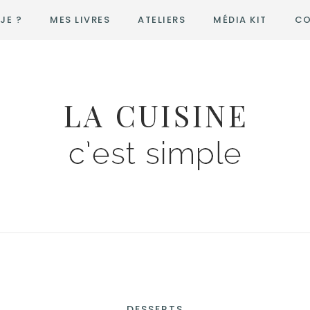
JE ?
MES LIVRES
ATELIERS
MÉDIA KIT
CO
DESSERTS