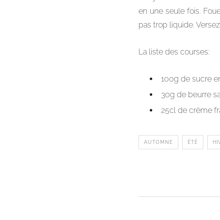
en une seule fois. Fou
pas trop liquide. Verse
La liste des courses:
100g de sucre e
30g de beurre sa
25cl de crème fr
AUTOMNE
ÉTÉ
HI