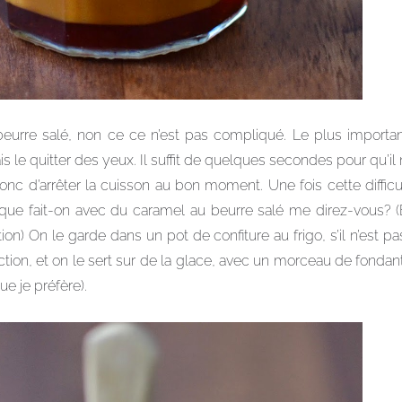
eurre salé, non ce ce n’est pas compliqué. Le plus importan
 le quitter des yeux. Il suffit de quelques secondes pour qu’il 
donc d’arrêter la cuisson au bon moment. Une fois cette difficu
t que fait-on avec du caramel au beurre salé me direz-vous? (
on) On le garde dans un pot de confiture au frigo, s’il n’est 
ection, et on le sert sur de la glace, avec un morceau de fond
ue je préfère).