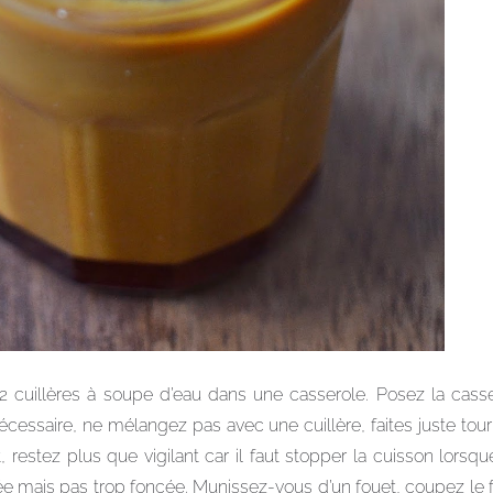
 cuillères à soupe d’eau dans une casserole. Posez la cass
nécessaire, ne mélangez pas avec une cuillère, faites juste tour
 restez plus que vigilant car il faut stopper la cuisson lorsq
ée mais pas trop foncée. Munissez-vous d’un fouet, coupez le f