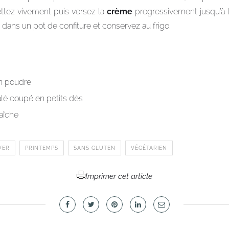
ettez vivement puis versez la
crème
progressivement jusqu’à l
z dans un pot de confiture et conservez au frigo.
n poudre
lé coupé en petits dés
aîche
VER
PRINTEMPS
SANS GLUTEN
VÉGÉTARIEN
Imprimer cet article