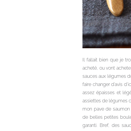
Il fallait bien que je
acheté, ou vont acheter
sauces aux légumes don
faire changer d’avis d’
assez épaisses et lég
assiettes de légumes 
mon pave de saumon gri
de belles petites boule
garanti. Bref, des sa