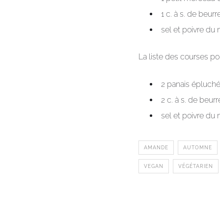
1 c. à s. de beu
sel et poivre du
La liste des courses po
2 panais épluch
2 c. à s. de beu
sel et poivre du
AMANDE
AUTOMNE
VEGAN
VÉGÉTARIEN