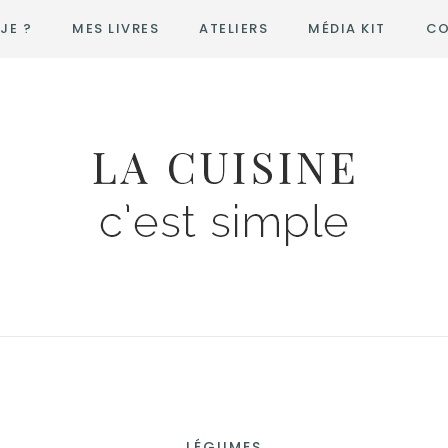
JE ?
MES LIVRES
ATELIERS
MÉDIA KIT
CO
LÉGUMES