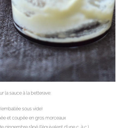
r la sauce à la betterave:
e (emballée sous vide)
ée et coupée en gros morceaux
e gingembre râpé (l’équivalent d’une c. à c.)