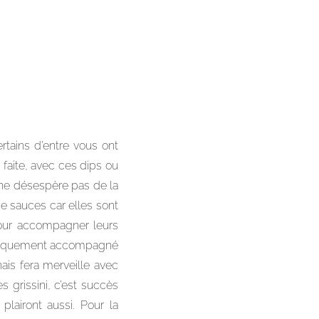
rtains d’entre vous ont
e faite, avec ces dips ou
 ne désespère pas de la
de sauces car elles sont
pour accompagner leurs
ifiquement accompagné
ais fera merveille avec
s grissini, c’est succès
lairont aussi. Pour la