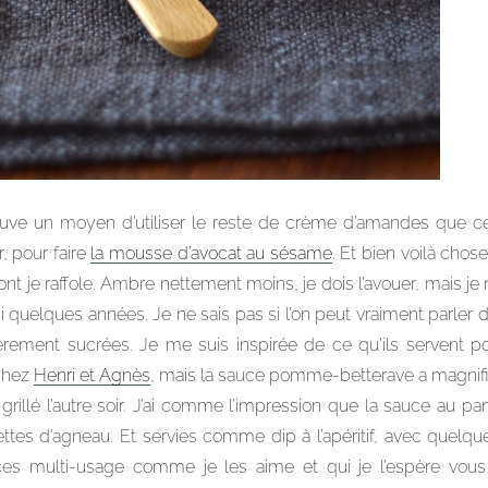
 trouve un moyen d’utiliser le reste de crème d’amandes que ce
, pour faire
la mousse d’avocat au sésame
. Et bien voilà chos
t je raffole. Ambre nettement moins, je dois l’avouer, mais je
ici quelques années. Je ne sais pas si l’on peut vraiment parler 
èrement sucrées. Je me suis inspirée de ce qu’ils servent 
chez
Henri et Agnès
, mais la sauce pomme-betterave a magn
llé l’autre soir. J’ai comme l’impression que la sauce au pan
ttes d’agneau. Et servies comme dip à l’apéritif, avec quelque
uces multi-usage comme je les aime et qui je l’espère vous p