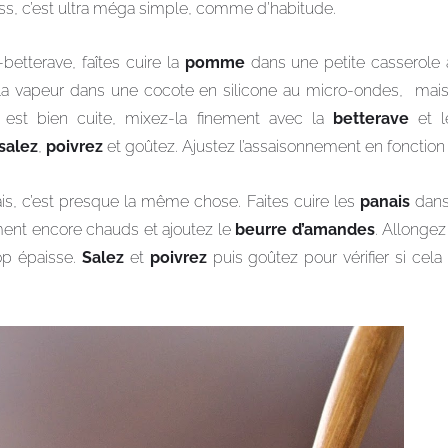
ess, c’est ultra méga simple, comme d’habitude.
etterave, faîtes cuire la
pomme
dans une petite casserole 
 à la vapeur dans une cocote en silicone au micro-ondes, mai
e est bien cuite, mixez-la finement avec la
betterave
et 
salez
,
poivrez
et goûtez. Ajustez l’assaisonnement en fonction
is, c’est presque la même chose. Faites cuire les
panais
dans 
ment encore chauds et ajoutez le
beurre d’amandes
. Allongez
op épaisse.
Salez
et
poivrez
puis goûtez pour vérifier si cela 