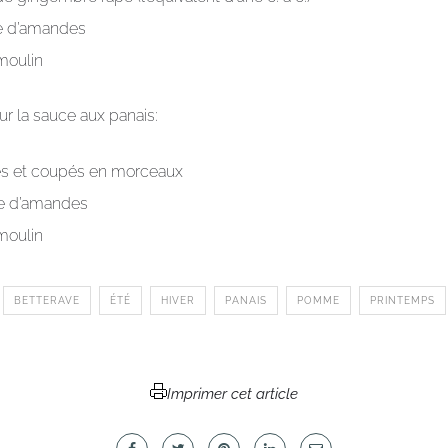
rre d’amandes
 moulin
ur la sauce aux panais:
és et coupés en morceaux
rre d’amandes
 moulin
BETTERAVE
ÉTÉ
HIVER
PANAIS
POMME
PRINTEMPS
Imprimer cet article