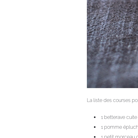
La liste des courses pou
1 betterave cuit
1 pomme épluch
1 petit morceau d