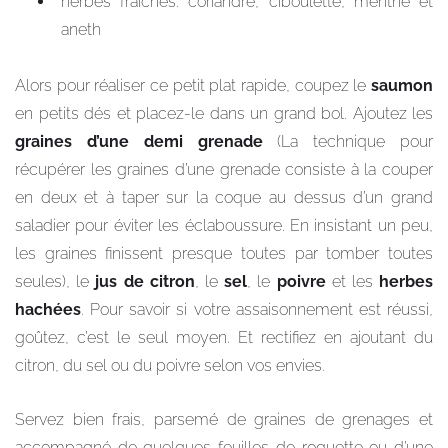
herbes fraîches: coriandre, ciboulette, menthe et
aneth
Alors pour réaliser ce petit plat rapide, coupez le
saumon
en petits dés et placez-le dans un grand bol. Ajoutez les
graines d’une demi grenade
(La technique pour
récupérer les graines d’une grenade consiste à la couper
en deux et à taper sur la coque au dessus d’un grand
saladier pour éviter les éclaboussure. En insistant un peu,
les graines finissent presque toutes par tomber toutes
seules), le
jus de citron
, le
sel
, le
poivre
et les
herbes
hachées
. Pour savoir si votre assaisonnement est réussi,
goûtez, c’est le seul moyen. Et rectifiez en ajoutant du
citron, du sel ou du poivre selon vos envies.
Servez bien frais, parsemé de graines de grenages et
accompagné de quelques feuilles de roquette ou d’une