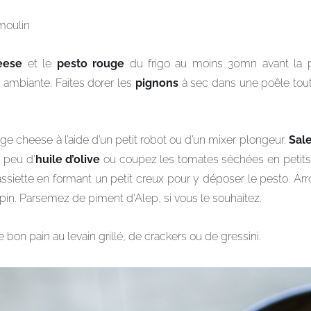
 moulin
heese
et le
pesto rouge
du frigo au moins 30mn avant la pr
ambiante. Faites dorer les
pignons
à sec dans une poêle tout
ge cheese à l’aide d’un petit robot ou d’un mixer plongeur.
Sal
 peu d’
huile d’olive
ou coupez les tomates séchées en petits 
assiette en formant un petit creux pour y déposer le pesto. Arro
pin. Parsemez de piment d’Alep, si vous le souhaitez.
on pain au levain grillé, de crackers ou de gressini.