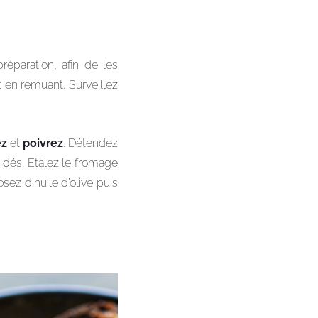
éparation, afin de les
 en remuant. Surveillez
ez
et
poivrez
. Détendez
dés. Etalez le fromage
sez d’huile d’olive puis