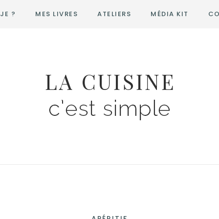
JE ?
MES LIVRES
ATELIERS
MÉDIA KIT
CO
APÉRITIF