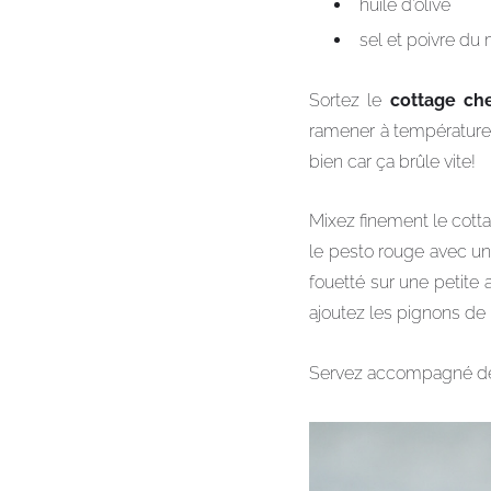
huile d’olive
sel et poivre du
Sortez le
cottage c
ramener à température 
bien car ça brûle vite!
Mixez finement le cotta
le pesto rouge avec un
fouetté sur une petite 
ajoutez les pignons de 
Servez accompagné de b