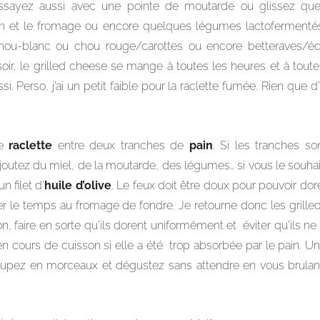
essayez aussi avec une pointe de moutarde ou glissez qu
ain et le fromage ou encore quelques légumes lactoferment
chou-blanc ou chou rouge/carottes ou encore betteraves/éc
soir, le grilled cheese se mange à toutes les heures et à toute
i. Perso, j’ai un petit faible pour la raclette fumée. Rien que d
de
raclette
entre deux tranches de
pain
. Si les tranches s
joutez du miel, de la moutarde, des légumes… si vous le souhait
n filet d’
huile d’olive
. Le feux doit être doux pour pouvoir dor
ser le temps au fromage de fondre. Je retourne donc les grill
on, faire en sorte qu’ils dorent uniformément et éviter qu’ils ne
en cours de cuisson si elle a été trop absorbée par le pain. Une
upez en morceaux et dégustez sans attendre en vous brula