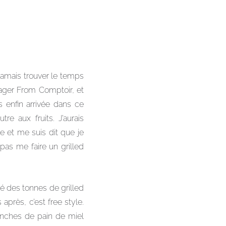
 jamais trouver le temps
mager From Comptoir, et
is enfin arrivée dans ce
e aux fruits. J’aurais
e et me suis dit que je
pas me faire un grilled
gé des tonnes de grilled
près, c’est free style.
ranches de pain de miel