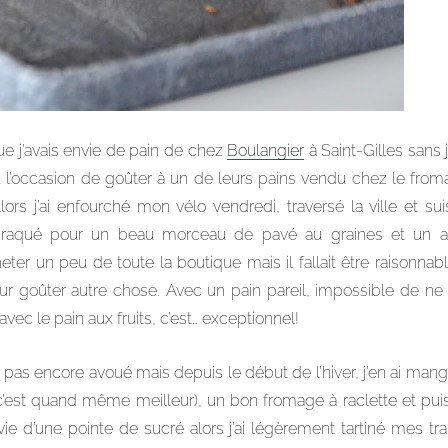
ue j’avais envie de pain de chez
Boulangier
à Saint-Gilles sans
à eu l’occasion de goûter à un de leurs pains vendu chez le fro
Alors j’ai enfourché mon vélo vendredi, traversé la ville et su
craqué pour un beau morceau de pavé au graines et un autr
er un peu de toute la boutique mais il fallait être raisonnabl
pour goûter autre chose. Avec un pain pareil, impossible de ne 
 avec le pain aux fruits, c’est… exceptionnel!
 pas encore avoué mais depuis le début de l’hiver, j’en ai man
’est quand même meilleur), un bon fromage à raclette et puis a
ie d’une pointe de sucré alors j’ai légèrement tartiné mes t