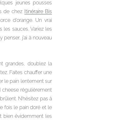
elques jeunes pousses
és de chez
Itinéraire Bis
orce d’orange. Un vrai
s les sauces. Variez les
’y penser, j’ai à nouveau
ont grandes, doublez la
ez. Faites chauffer une
er le pain lentement sur
ed cheese régulièrement
 brûlent. N’hésitez pas à
 fois le pain doré et le
nt bien évidemment les