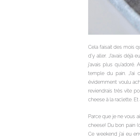
Cela faisait des mois q
d’y aller. J’avais déj
j’avais plus qu’adoré. 
temple du pain. J’ai 
évidemment voulu achet
reviendrais très vite 
cheese à la raclette. Et
Parce que je ne vous ai
cheese! Du bon pain (c
Ce weekend j’ai eu env