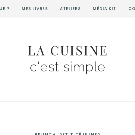
JE ?
MES LIVRES
ATELIERS
MÉDIA KIT
CO
BRUNCH, PETIT DÉJEUNER