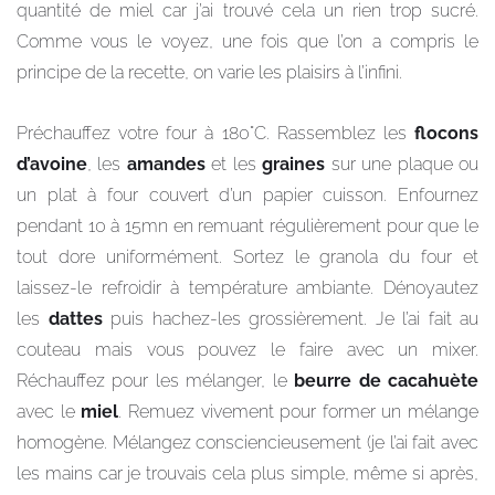
quantité de miel car j’ai trouvé cela un rien trop sucré.
Comme vous le voyez, une fois que l’on a compris le
principe de la recette, on varie les plaisirs à l’infini.
Préchauffez votre four à 180°C. Rassemblez les
flocons
d’avoine
, les
amandes
et les
graines
sur une plaque ou
un plat à four couvert d’un papier cuisson. Enfournez
pendant 10 à 15mn en remuant régulièrement pour que le
tout dore uniformément. Sortez le granola du four et
laissez-le refroidir à température ambiante. Dénoyautez
les
dattes
puis hachez-les grossièrement. Je l’ai fait au
couteau mais vous pouvez le faire avec un mixer.
Réchauffez pour les mélanger, le
beurre de cacahuète
avec le
miel
. Remuez vivement pour former un mélange
homogène. Mélangez consciencieusement (je l’ai fait avec
les mains car je trouvais cela plus simple, même si après,