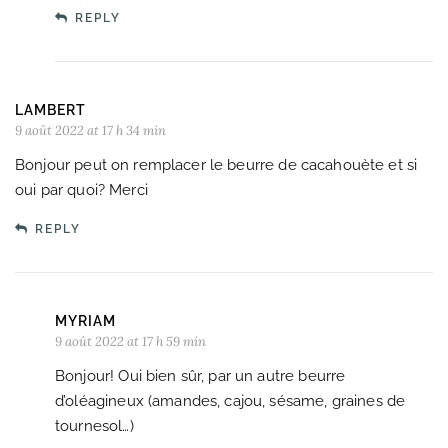
REPLY
LAMBERT
9 août 2022 at 17 h 34 min
Bonjour peut on remplacer le beurre de cacahouète et si
oui par quoi? Merci
REPLY
MYRIAM
9 août 2022 at 17 h 59 min
Bonjour! Oui bien sûr, par un autre beurre
d’oléagineux (amandes, cajou, sésame, graines de
tournesol…)