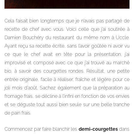
Cela faisait bien longtemps que je n’avais pas partagé de
recette de chef avec vous. Voici celle que j’ai soutirée à
Damien Bouchéry du restaurant du même nom à Uccle.
Ayant reçu sa recette écrite, sans l’avoir goûtée ni avoir vu
ce que le chef avait en tête pour la présentation, j’ai
improvisé et composé avec ce que j’ai trouvé au marché
bio, à savoir des courgettes rondes. Résultat, une petite
entrée originale, facile à réaliser, fraîche et légère pour ce
joli mois d’août. Sachez également que la préparation au
fromage frais, se décline à l’infini en fonction de vos envies
et se déguste tout aussi bien seule sur une belle tranche
de pain frais.
Commencez par faire blanchir les
demi-courgettes
dans