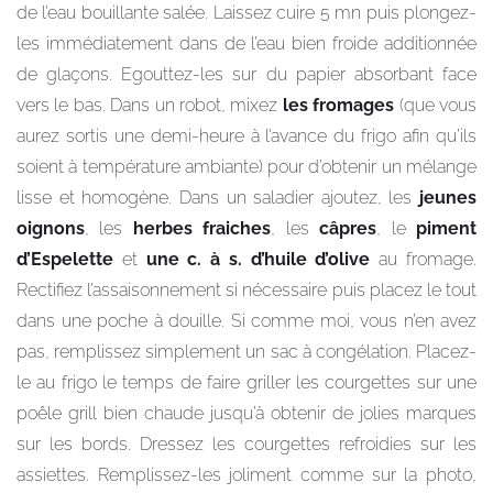
de l’eau bouillante salée. Laissez cuire 5 mn puis plongez-
les immédiatement dans de l’eau bien froide additionnée
de glaçons. Egouttez-les sur du papier absorbant face
vers le bas. Dans un robot, mixez
les fromages
(que vous
aurez sortis une demi-heure à l’avance du frigo afin qu’ils
soient à température ambiante) pour d’obtenir un mélange
lisse et homogène. Dans un saladier ajoutez, les
jeunes
oignons
, les
herbes fraiches
, les
câpres
, le
piment
d’Espelette
et
une c. à s. d’huile d’olive
au fromage.
Rectifiez l’assaisonnement si nécessaire puis placez le tout
dans une poche à douille. Si comme moi, vous n’en avez
pas, remplissez simplement un sac à congélation. Placez-
le au frigo le temps de faire griller les courgettes sur une
poêle grill bien chaude jusqu’à obtenir de jolies marques
sur les bords. Dressez les courgettes refroidies sur les
assiettes. Remplissez-les joliment comme sur la photo,