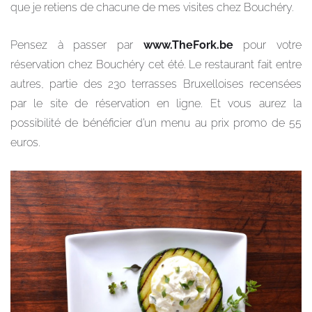
que je retiens de chacune de mes visites chez Bouchéry.
Pensez à passer par
www.TheFork.be
pour votre
réservation chez Bouchéry cet été. Le restaurant fait entre
autres, partie des 230 terrasses Bruxelloises recensées
par le site de réservation en ligne. Et vous aurez la
possibilité de bénéficier d’un menu au prix promo de 55
euros.