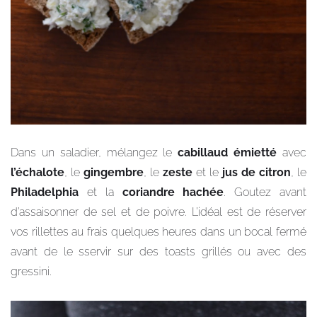
Dans un saladier, mélangez le
cabillaud
émietté
avec
l’échalote
, le
gingembre
, le
zeste
et le
jus de citron
, le
Philadelphia
et la
coriandre hachée
. Goutez avant
d’assaisonner de sel et de poivre. L’idéal est de réserver
vos rillettes au frais quelques heures dans un bocal fermé
avant de le sservir sur des toasts grillés ou avec des
gressini.