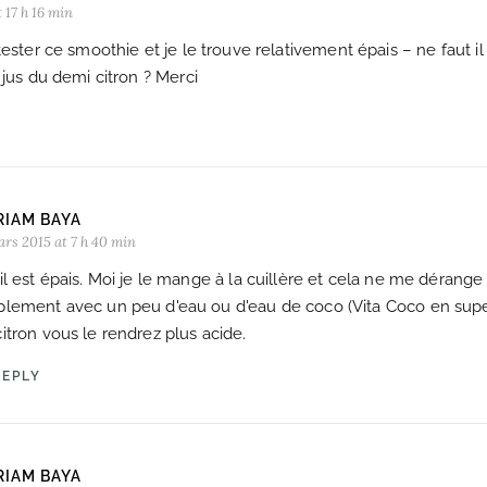
 17 h 16 min
tester ce smoothie et je le trouve relativement épais – ne faut il
 jus du demi citron ? Merci
RIAM BAYA
ars 2015 at 7 h 40 min
il est épais. Moi je le mange à la cuillère et cela ne me dérange
plement avec un peu d'eau ou d'eau de coco (Vita Coco en sup
itron vous le rendrez plus acide.
REPLY
RIAM BAYA