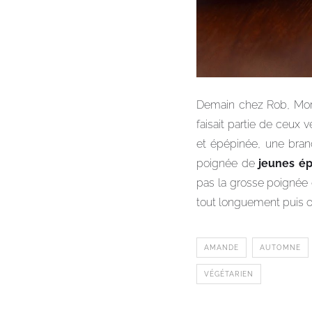
Demain chez Rob, Mor
faisait partie de ceux 
et épépinée, une bra
poignée de
jeunes ép
pas la grosse poignée 
tout longuement puis on
AMANDE
AUTOMNE
VÉGÉTARIEN