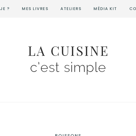
JE ?
MES LIVRES
ATELIERS
MÉDIA KIT
CO
BOISSONS