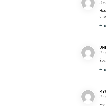
15 m
Heur
une
UN
17 m
Épa
MY
17 m
Mer