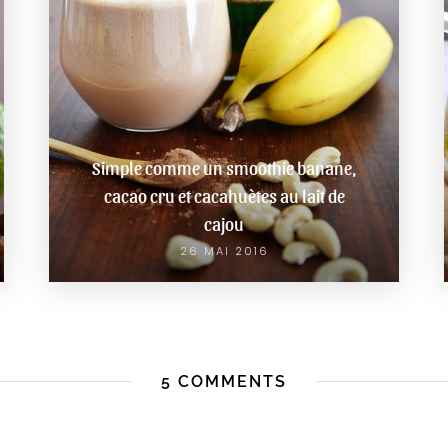
Simple comme un smoothie banane,
cacao cru et cacahuètes au lait de
cajou
26 MAI 2016
5 COMMENTS