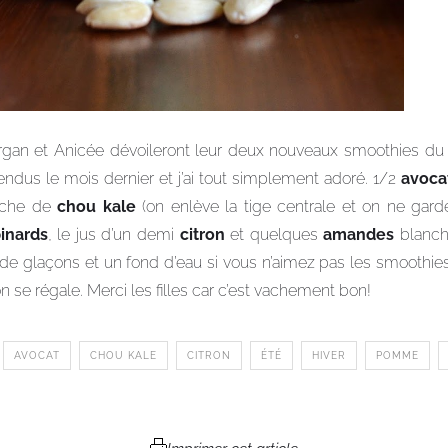
gan et Anicée dévoileront leur deux nouveaux smoothies du
vendus le mois dernier et j’ai tout simplement adoré. 1/2
avoca
nche de
chou kale
(on enlève la tige centrale et on ne garde
inards
, le jus d’un demi
citron
et quelques
amandes
blanch
de glaçons et un fond d’eau si vous n’aimez pas les smoothies
 se régale. Merci les filles car c’est vachement bon!
AVOCAT
CHOU KALE
CITRON
ÉTÉ
HIVER
POMME