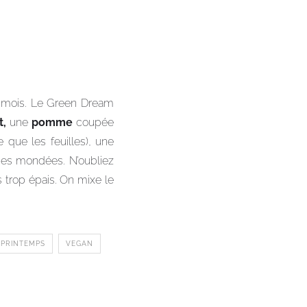
 mois. Le Green Dream
t,
une
pomme
coupée
 que les feuilles), une
es mondées. N’oubliez
 trop épais. On mixe le
PRINTEMPS
VEGAN