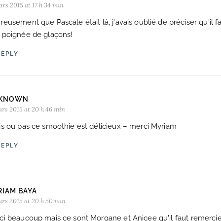
ars 2015 at 17 h 34 min
eusement que Pascale était là, j'avais oublié de préciser qu'il f
 poignée de glaçons!
REPLY
KNOWN
ars 2015 at 20 h 46 min
is ou pas ce smoothie est délicieux – merci Myriam
REPLY
RIAM BAYA
ars 2015 at 20 h 50 min
ci beaucoup mais ce sont Morgane et Anicee qu'il faut remercie