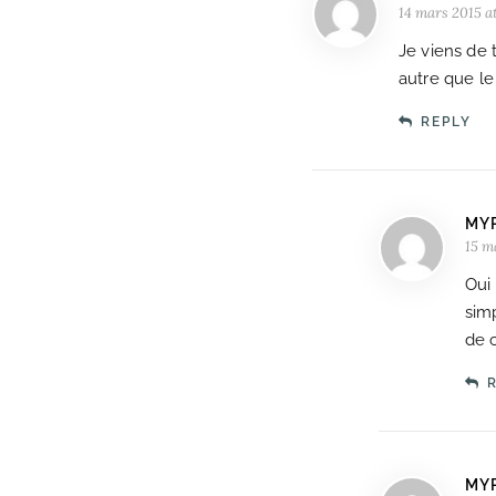
14 mars 2015 at
Je viens de 
autre que le
REPLY
MY
15 m
Oui 
sim
de c
MY