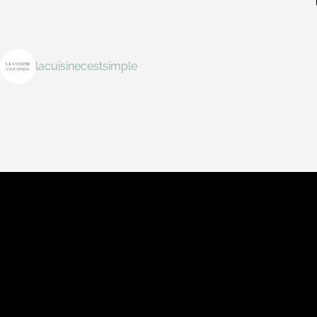
lacuisinecestsimple