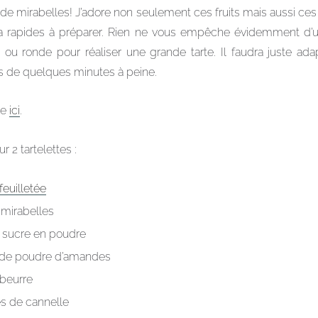
e mirabelles! J’adore non seulement ces fruits mais aussi ces pe
tra rapides à préparer. Rien ne vous empêche évidemment d’ut
e ou ronde pour réaliser une grande tarte. Il faudra juste ada
s de quelques minutes à peine.
te
ici
.
r 2 tartelettes :
feuilletée
 mirabelles
e sucre en poudre
 de poudre d’amandes
 beurre
s de cannelle