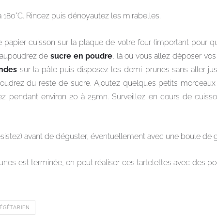
à 180°C. Rincez puis dénoyautez les mirabelles.
e papier cuisson sur la plaque de votre four (important pour q
. Saupoudrez de
sucre en poudre
, là où vous allez déposer vo
ndes
sur la pâte puis disposez les demi-prunes sans aller ju
poudrez du reste de sucre. Ajoutez quelques petits morceau
nez pendant environ 20 à 25mn. Surveillez en cours de cuisso
 résistez) avant de déguster, éventuellement avec une boule de 
unes est terminée, on peut réaliser ces tartelettes avec des
ÉGÉTARIEN