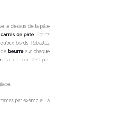
ue le dessus de la pâte
s
carrés de pâte
. Etalez
squ’aux bords. Rabattez
x de
beurre
sur chaque
n car un four n’est pas
glace.
 pommes par exemple. La