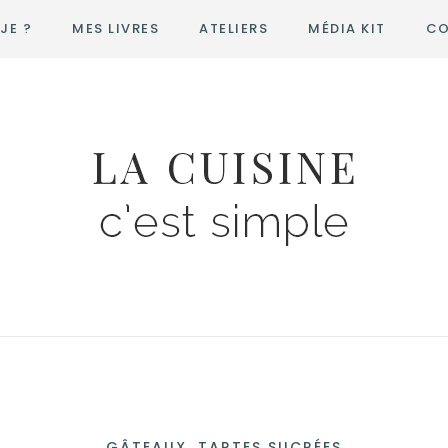
JE ?
MES LIVRES
ATELIERS
MÉDIA KIT
CO
GÂTEAUX, TARTES SUCRÉES