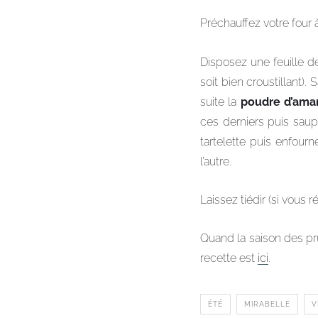
Préchauffez votre four 
Disposez une feuille d
soit bien croustillant)
suite la
poudre d’ama
ces derniers puis sau
tartelette puis enfour
l’autre.
Laissez tiédir (si vous
Quand la saison des pr
recette est
ici
.
ÉTÉ
MIRABELLE
V