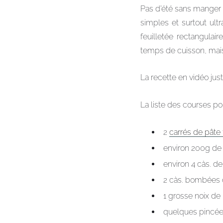
Pas d’été sans manger d
simples et surtout ul
feuilletée rectangulair
temps de cuisson, mai
La recette en vidéo jus
La liste des courses pou
2
carrés de pâte 
environ 200g de
environ 4 càs. d
2 càs. bombées
1 grosse noix de
quelques pincée