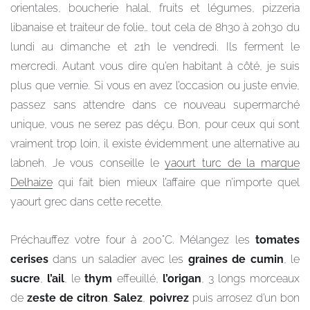
orientales, boucherie halal, fruits et légumes, pizzeria
libanaise et traiteur de folie… tout cela de 8h30 à 20h30 du
lundi au dimanche et 21h le vendredi. Ils ferment le
mercredi. Autant vous dire qu’en habitant à côté, je suis
plus que vernie. Si vous en avez l’occasion ou juste envie,
passez sans attendre dans ce nouveau supermarché
unique, vous ne serez pas déçu. Bon, pour ceux qui sont
vraiment trop loin, il existe évidemment une alternative au
labneh. Je vous conseille le
yaourt turc de la marque
Delhaize
qui fait bien mieux l’affaire que n’importe quel
yaourt grec dans cette recette.
Préchauffez votre four à 200°C. Mélangez les
tomates
cerises
dans un saladier avec les
graines de cumin
, le
sucre
,
l’ail
, le
thym
effeuillé,
l’origan
, 3 longs morceaux
de
zeste de citron
.
Salez
,
poivrez
puis arrosez d’un bon