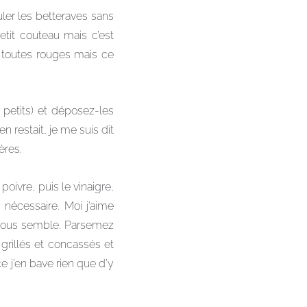
uler les betteraves sans
petit couteau mais c’est
s toutes rouges mais ce
 petits) et déposez-les
n restait, je me suis dit
ères.
oivre, puis le vinaigre,
 nécessaire. Moi j’aime
 vous semble. Parsemez
grillés et concassés et
 j’en bave rien que d’y