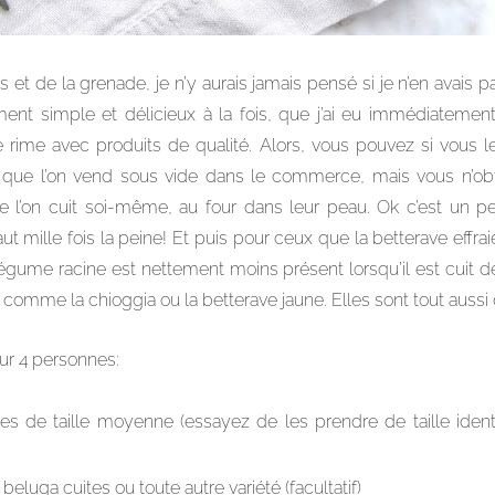
s et de la grenade, je n’y aurais jamais pensé si je n’en avai
ement simple et délicieux à la fois, que j’ai eu immédiatement 
é rime avec produits de qualité. Alors, vous pouvez si vous le 
s que l’on vend sous vide dans le commerce, mais vous n’obti
e l’on cuit soi-même, au four dans leur peau. Ok c’est un p
ut mille fois la peine! Et puis pour ceux que la betterave effr
légume racine est nettement moins présent lorsqu’il est cuit d
és comme la chioggia ou la betterave jaune. Elles sont tout aussi
ur 4 personnes:
ues de taille moyenne (essayez de les prendre de taille iden
 beluga cuites ou toute autre variété (facultatif)