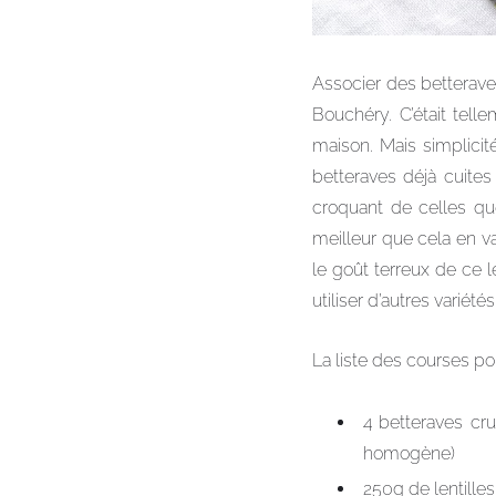
Associer des betterave
Bouchéry. C’était tell
maison. Mais simplicit
betteraves déjà cuite
croquant de celles qu
meilleur que cela en va
le goût terreux de ce 
utiliser d’autres variét
La liste des courses po
4 betteraves cr
homogène)
250g de lentilles