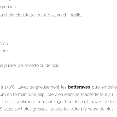
2 grenade
 choix: ciboulette, persil plat, aneth, basilic…
tarde
cidre
rge grillée, de noisette ou de noix
r à 170°C. Lavez soigneusement les
betteraves
puis emballe
um en formant une papillote bien étanche. Placez le tout sur 
sez cuire gentiment pendant 1h30. Pour les betteraves de tail
. Si elles sont plus grosses, laissez-les cuire 1/2 heure de plus.