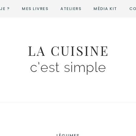
JE ?
MES LIVRES
ATELIERS
MÉDIA KIT
CO
LÉGUMES