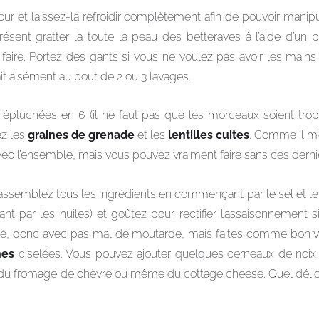
four et laissez-la refroidir complètement afin de pouvoir manip
présent gratter la toute la peau des betteraves à l’aide d’un 
 faire. Portez des gants si vous ne voulez pas avoir les main
ait aisément au bout de 2 ou 3 lavages.
épluchées en 6 (il ne faut pas que les morceaux soient trop
ez les
graines de grenade
et les
lentilles cuites
. Comme il m’e
vec l’ensemble, mais vous pouvez vraiment faire sans ces derni
assemblez tous les ingrédients en commençant par le sel et le p
nt par les huiles) et goûtez pour rectifier l’assaisonnement si
levé, donc avec pas mal de moutarde, mais faites comme bon
hes
ciselées. Vous pouvez ajouter quelques cerneaux de noix 
 du fromage de chèvre ou même du cottage cheese. Quel délice