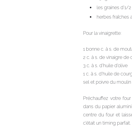
les graines d’1/
herbes fraîches au
Pour la vinaigrette:
1 bonne c. à s. de mou
2 c. à s. de vinaigre de 
3 c. à s. d’huile d’olive
1 c. à s. d’huile de cou
sel et poivre du moulin
Préchauffez votre fou
dans du papier alumini
centre du four et lais
c’était un timing parfait