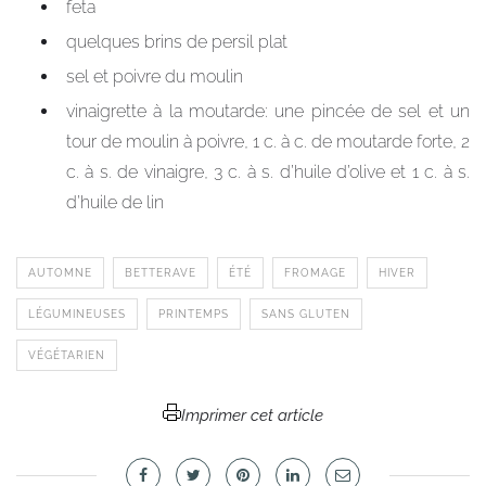
feta
quelques brins de persil plat
sel et poivre du moulin
vinaigrette à la moutarde: une pincée de sel et un
tour de moulin à poivre, 1 c. à c. de moutarde forte, 2
c. à s. de vinaigre, 3 c. à s. d’huile d’olive et 1 c. à s.
d’huile de lin
AUTOMNE
BETTERAVE
ÉTÉ
FROMAGE
HIVER
LÉGUMINEUSES
PRINTEMPS
SANS GLUTEN
VÉGÉTARIEN
Imprimer cet article