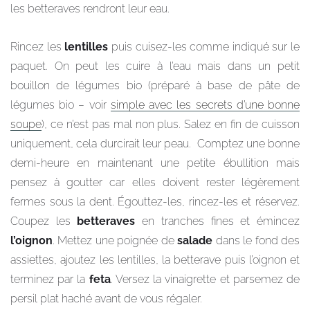
les betteraves rendront leur eau.
Rincez les
lentilles
puis
cuisez-les comme indiqué sur le
paquet. On peut les cuire à l’eau mais dans un petit
bouillon de légumes bio (préparé à base de pâte de
légumes bio – voir
simple avec les secrets d’une bonne
soupe
), ce n’est pas mal non plus. Salez en fin de cuisson
uniquement, cela durcirait leur peau. Comptez une bonne
demi-heure en maintenant une petite ébullition mais
pensez à goutter car elles doivent rester légèrement
fermes sous la dent. Égouttez-les, rincez-les et réservez.
Coupez les
betteraves
en tranches fines et émincez
l’oignon
. Mettez une poignée de
salade
dans le fond des
assiettes, ajoutez les lentilles, la betterave puis l’oignon et
terminez par la
feta
. Versez la vinaigrette et parsemez de
persil plat haché avant de vous régaler.