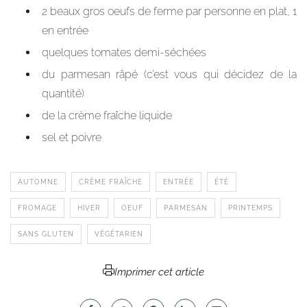
2 beaux gros oeufs de ferme par personne en plat, 1
en entrée
quelques tomates demi-séchées
du parmesan râpé (c’est vous qui décidez de la
quantité)
de la crème fraîche liquide
sel et poivre
AUTOMNE
CRÈME FRAÎCHE
ENTRÉE
ÉTÉ
FROMAGE
HIVER
OEUF
PARMESAN
PRINTEMPS
SANS GLUTEN
VÉGÉTARIEN
Imprimer cet article