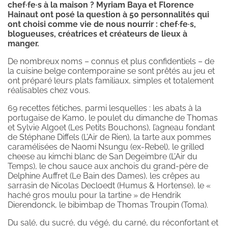
chef·fe·s à la maison ? Myriam Baya et Florence
Hainaut ont posé la question à 50 personnalités qui
ont choisi comme vie de nous nourrir : chef·fe·s,
blogueuses, créatrices et créateurs de lieux à
manger.
De nombreux noms – connus et plus confidentiels – de
la cuisine belge contemporaine se sont prêtés au jeu et
ont préparé leurs plats familiaux, simples et totalement
réalisables chez vous.
69 recettes fétiches, parmi lesquelles : les abats à la
portugaise de Kamo, le poulet du dimanche de Thomas
et Sylvie Algoet (Les Petits Bouchons), l’agneau fondant
de Stéphane Diffels (L’Air de Rien), la tarte aux pommes
caramélisées de Naomi Nsungu (ex-Rebel), le grilled
cheese au kimchi blanc de San Degeimbre (L’Air du
Temps), le chou sauce aux anchois du grand-père de
Delphine Auffret (Le Bain des Dames), les crêpes au
sarrasin de Nicolas Decloedt (Humus & Hortense), le «
haché gros moulu pour la tartine » de Hendrik
Dierendonck, le bibimbap de Thomas Troupin (Toma).
Du salé, du sucré, du végé, du carné, du réconfortant et