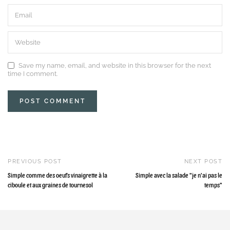
Save my name, email, and website in this browser for the next
time I comment.
PREVIOUS POST
NEXT POST
Simple comme des oeufs vinaigrette à la
Simple avec la salade "je n'ai pas le
ciboule et aux graines de tournesol
temps"