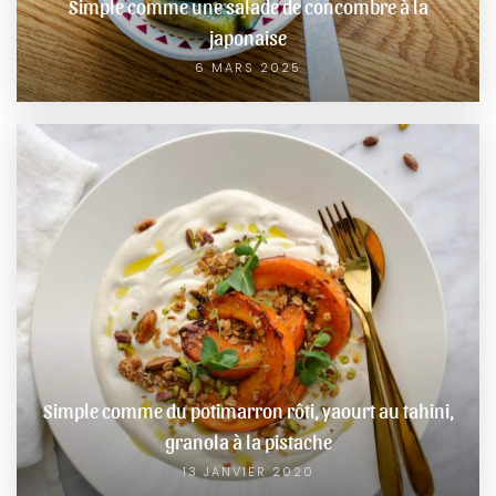
Simple comme une salade de concombre à la
japonaise
6 MARS 2025
Simple comme du potimarron rôti, yaourt au tahini,
granola à la pistache
13 JANVIER 2020