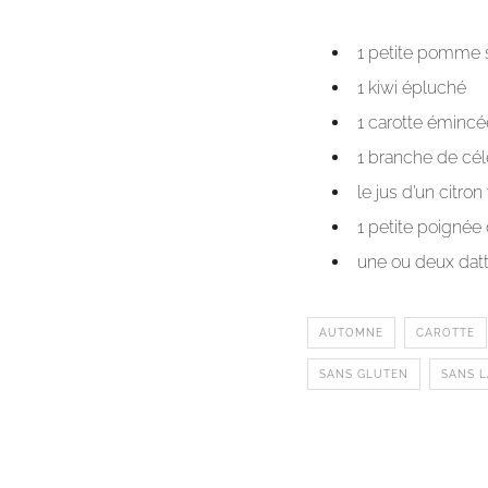
1 petite pomme 
1 kiwi épluché
1 carotte émincé
1 branche de céle
le jus d’un citron
1 petite poignée
une ou deux dat
AUTOMNE
CAROTTE
SANS GLUTEN
SANS 