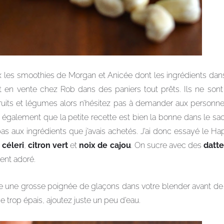
ux les smoothies de Morgan et Anicée dont les ingrédients dans
nt en vente chez Rob dans des paniers tout prêts. Ils ne sont
ruits et légumes alors n’hésitez pas à demander aux personnes 
z également que la petite recette est bien la bonne dans le sach
pas aux ingrédients que j’avais achetés. J’ai donc essayé le 
,
céleri
,
citron vert
et
noix de cajou
. On sucre avec des
datte
ment adoré.
e une grosse poignée de glaçons dans votre blender avant de l
 trop épais, ajoutez juste un peu d’eau.