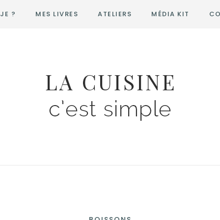
JE ?
MES LIVRES
ATELIERS
MÉDIA KIT
CO
BOISSONS