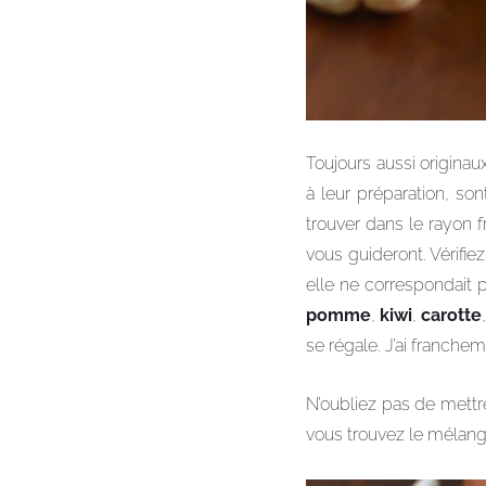
Toujours aussi origina
à leur préparation, so
trouver dans le rayon f
vous guideront. Vérifie
elle ne correspondait 
pomme
,
kiwi
,
carotte
se régale. J’ai franche
N’oubliez pas de mettr
vous trouvez le mélange