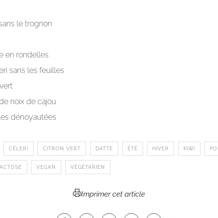
sans le trognon
e en rondelles
ri sans les feuilles
 vert
 de noix de cajou
tes dénoyautées
CÉLERI
CITRON VERT
DATTE
ÉTÉ
HIVER
KIWI
P
LACTOSE
VEGAN
VÉGÉTARIEN
Imprimer cet article